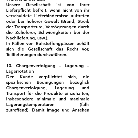
Unsere Gesellschaft ist von ihrer
Lieferpflicht befreit, wenn nicht von ihr
verschuldete Lieferhindernisse auftreten
oder bei höherer Gewalt (Brand, Streik
der Transporteure, Verzögerungen durch
die Zulieferer, Schwierigkeiten bei der
Nachlieferung, usw.).
In Fällen von Rohstoffengpässen behält
sich die Gesellschaft das Recht vor,
Teillieferungen durchzuführen.
10. Chargenverfolgung – Lagerung –
Lagerrotation
Der Kunde verpflichtet sich, die
spezifischen Bedingungen bezüglich
Chargenverfolgung, Lagerung und
Transport für die Produkte einzuhalten,
insbesondere minimale und maximale
Lagerungstemperaturen (falls
zutreffend). Damit Image und Ansehen
der von unserer Gesellschaft
vertriebenen Produkte, sowie ihre
Qualität und Wirksamkeit erhalten
bleiben, verpflichtet sich der Kunde, die
Produkte nach und nach gemäss ihrer