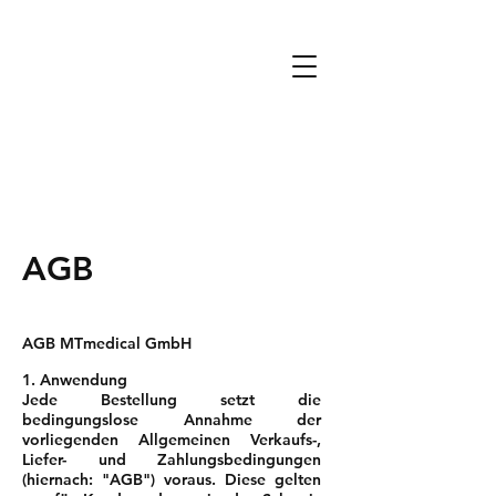
MTmedical
for patients and professionals
AGB
AGB MTmedical GmbH
1. Anwendung
Jede Bestellung setzt die
bedingungslose Annahme der
vorliegenden Allgemeinen Verkaufs-,
Liefer- und Zahlungsbedingungen
(hiernach: "AGB") voraus. Diese gelten