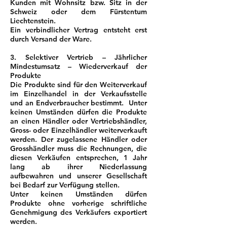
Kunden mit Wohnsitz bzw. Sitz in der
Schweiz oder dem Fürstentum
Liechtenstein.
Ein verbindlicher Vertrag entsteht erst
durch Versand der Ware.
3. Selektiver Vertrieb – Jährlicher
Mindestumsatz – Wiederverkauf der
Produkte
Die Produkte sind für den Weiterverkauf
im Einzelhandel in der Verkaufsstelle
und an Endverbraucher bestimmt. Unter
keinen Umständen dürfen die Produkte
an einen Händler oder Vertriebshändler,
Gross- oder Einzelhändler weiterverkauft
werden. Der zugelassene Händler oder
Grosshändler muss die Rechnungen, die
diesen Verkäufen entsprechen, 1 Jahr
lang ab ihrer Niederlassung
aufbewahren und unserer Gesellschaft
bei Bedarf zur Verfügung stellen.
Unter keinen Umständen dürfen
Produkte ohne vorherige schriftliche
Genehmigung des Verkäufers exportiert
werden.